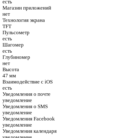
есть
Магазин приложений
нет
Технология экрана
TFT
Пульсометр
есть
Шагомер
есть
Глубиномер
нет
Высота
47 мм
Взаимодействие с iOS
есть
Уведомления о почте
уведомление
Уведомления о SMS
уведомление
Уведомления Facebook
уведомление
Уведомления календаря
уведомление