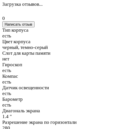
Загрузка отзывов...
0
Написать отзыв
Тип корпуса
есть
Цвет корпуса
черный, темно-серый
Слот для карты памяти
нет
Гироскоп
есть
Компас
есть
Датчик освещенности
есть
Барометр
есть
Диагональ экрана
1.4 "
Разрешение экрана по горизонтали
280