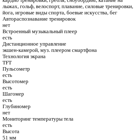
кардио тренировки, гребля, сноубординг, катание на
лыжах, гольф, велоспорт, плавание, силовые тренировки,
йога, игровые виды спорта, боевые искусства, бег
Автораспознавание тренировок
нет
Встроенный музыкальный плеер
есть
Дистанционное управление
экшен-камерой, муз. плеером смартфона
Технология экрана
TFT
Пульсометр
есть
Высотомер
есть
Шагомер
есть
Глубиномер
нет
Мониторинг температуры тела
есть
Высота
51 мм