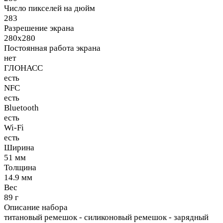
Число пикселей на дюйм
283
Разрешение экрана
280x280
Постоянная работа экрана
нет
ГЛОНАСС
есть
NFC
есть
Bluetooth
есть
Wi-Fi
есть
Ширина
51 мм
Толщина
14.9 мм
Вес
89 г
Описание набора
титановый ремешок - силиконовый ремешок - зарядный