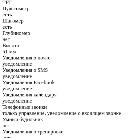
TFT
Пульсометр
есть
Шагомер
есть
Глубиномер
нет
Высота
51 мм
Уведомления о почте
уведомление
Уведомления о SMS
уведомление
Уведомления Facebook
уведомление
Уведомления календаря
уведомление
Телефонные звонки
только управление, уведомление о входящем звонке
Умный будильник
нет
Уведомления о тренировке
есть