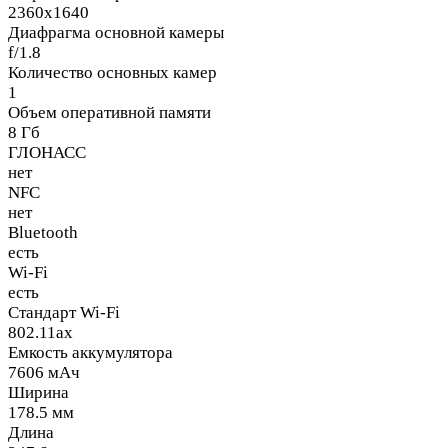
2360x1640
Диафрагма основной камеры
f/1.8
Количество основных камер
1
Объем оперативной памяти
8 Гб
ГЛОНАСС
нет
NFC
нет
Bluetooth
есть
Wi-Fi
есть
Стандарт Wi-Fi
802.11ax
Емкость аккумулятора
7606 мАч
Ширина
178.5 мм
Длина