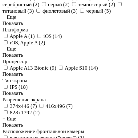
серебристый
(
2
)
серый
(
2
)
темно-серый
(
2
)
титановый
(
3
)
фиолетовый
(
3
)
черный
(
5
)
+ Еще
Показать
Платформа
Apple A
(
1
)
iOS
(
14
)
iOS, Apple A
(
2
)
+ Еще
Показать
Процессор
Apple A13 Bionic
(
9
)
Apple S10
(
14
)
Показать
Тип экрана
IPS
(
18
)
Показать
Разрешение экрана
374х446
(
7
)
416x496
(
7
)
828x1792
(
2
)
+ Еще
Показать
Расположение фронтальной камеры
в выступе на экране ("челка")
(
3
)