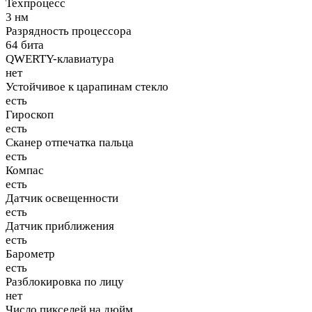
Техпроцесс
3 нм
Разрядность процессора
64 бита
QWERTY-клавиатура
нет
Устойчивое к царапинам стекло
есть
Гироскоп
есть
Сканер отпечатка пальца
есть
Компас
есть
Датчик освещенности
есть
Датчик приближения
есть
Барометр
есть
Разблокировка по лицу
нет
Число пикселей на дюйм