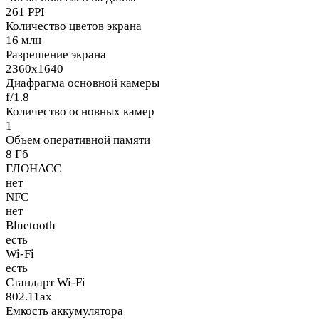
261 PPI
Количество цветов экрана
16 млн
Разрешение экрана
2360x1640
Диафрагма основной камеры
f/1.8
Количество основных камер
1
Объем оперативной памяти
8 Гб
ГЛОНАСС
нет
NFC
нет
Bluetooth
есть
Wi-Fi
есть
Стандарт Wi-Fi
802.11ax
Емкость аккумулятора