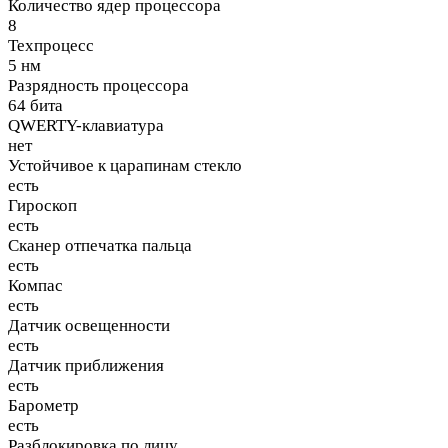
Количество ядер процессора
8
Техпроцесс
5 нм
Разрядность процессора
64 бита
QWERTY-клавиатура
нет
Устойчивое к царапинам стекло
есть
Гироскоп
есть
Сканер отпечатка пальца
есть
Компас
есть
Датчик освещенности
есть
Датчик приближения
есть
Барометр
есть
Разблокировка по лицу