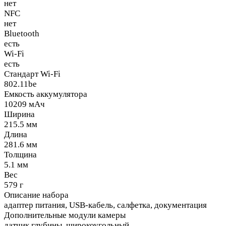
нет
NFC
нет
Bluetooth
есть
Wi-Fi
есть
Стандарт Wi-Fi
802.11be
Емкость аккумулятора
10209 мАч
Ширина
215.5 мм
Длина
281.6 мм
Толщина
5.1 мм
Вес
579 г
Описание набора
адаптер питания, USB-кабель, салфетка, документация
Дополнительные модули камеры
датчик глубины, широкоугольный