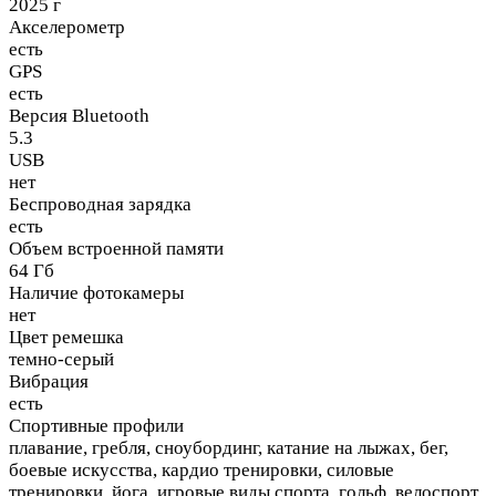
2025 г
Акселерометр
есть
GPS
есть
Версия Bluetooth
5.3
USB
нет
Беспроводная зарядка
есть
Объем встроенной памяти
64 Гб
Наличие фотокамеры
нет
Цвет ремешка
темно-серый
Вибрация
есть
Спортивные профили
плавание, гребля, сноубординг, катание на лыжах, бег,
боевые искусства, кардио тренировки, силовые
тренировки, йога, игровые виды спорта, гольф, велоспорт