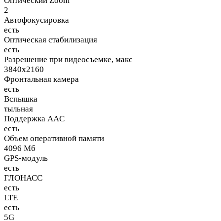
Оптический Zoom
2
Автофокусировка
есть
Оптическая стабилизация
есть
Разрешение при видеосъемке, макс
3840x2160
Фронтальная камера
есть
Вспышка
тыльная
Поддержка AAC
есть
Объем оперативной памяти
4096 Мб
GPS-модуль
есть
ГЛОНАСС
есть
LTE
есть
5G