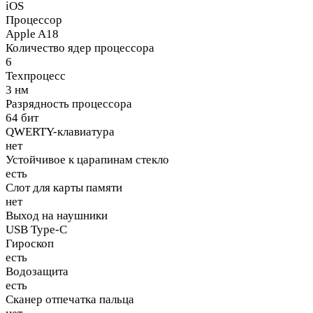
iOS
Процессор
Apple A18
Количество ядер процессора
6
Техпроцесс
3 нм
Разрядность процессора
64 бит
QWERTY-клавиатура
нет
Устойчивое к царапинам стекло
есть
Слот для карты памяти
нет
Выход на наушники
USB Type-C
Гироскоп
есть
Водозащита
есть
Сканер отпечатка пальца