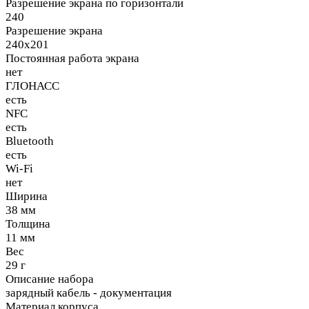
Разрешение экрана по горизонтали
240
Разрешение экрана
240x201
Постоянная работа экрана
нет
ГЛОНАСС
есть
NFC
есть
Bluetooth
есть
Wi-Fi
нет
Ширина
38 мм
Толщина
11 мм
Вес
29 г
Описание набора
зарядный кабель - документация
Материал корпуса