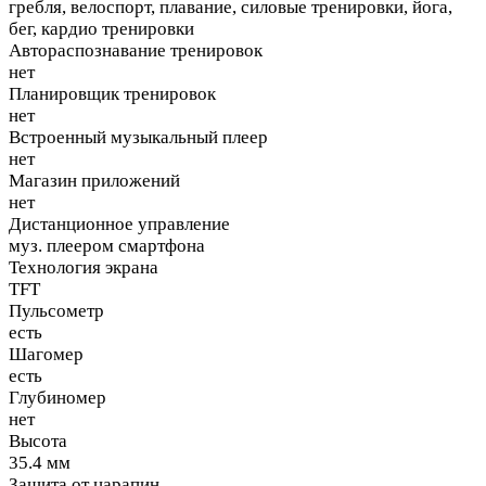
гребля, велоспорт, плавание, силовые тренировки, йога,
бег, кардио тренировки
Автораспознавание тренировок
нет
Планировщик тренировок
нет
Встроенный музыкальный плеер
нет
Магазин приложений
нет
Дистанционное управление
муз. плеером смартфона
Технология экрана
TFT
Пульсометр
есть
Шагомер
есть
Глубиномер
нет
Высота
35.4 мм
Защита от царапин